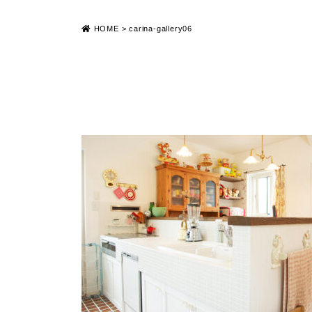
HOME
>
carina-gallery06