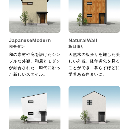
JapaneseModern
NaturalWall
和モダン
板目張り
和の素材や庇を設けたシン
天然木の板張りを施した美
プルな外観。和風とモダン
しい外観。経年劣化を見る
が融合された、時代に沿っ
ことができ、暮らすほどに
た新しいスタイル。
愛着ある住まいに。