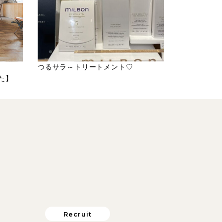
つるサラ～トリートメント♡
た】
Recruit