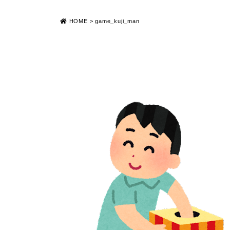
HOME
>
game_kuji_man