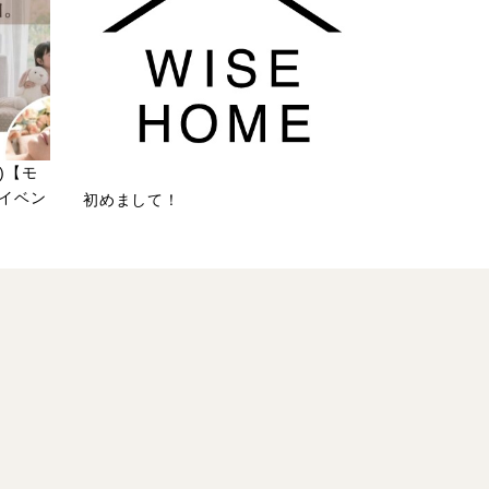
祝)【モ
イベン
初めまして！